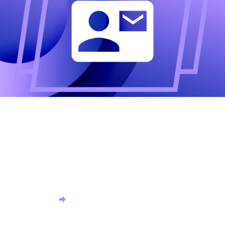
Altijd als eerste op de
hoogte?
Meld u aan voor onze nieuwsbrief en ontvang het
laatste nieuws.
Aanmelden nieuwsbrief