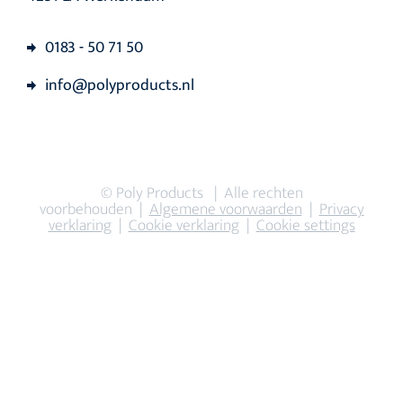
0183 - 50 71 50
info@polyproducts.nl
© Poly Products | Alle rechten
voorbehouden |
Algemene voorwaarden
|
Privacy
verklaring
|
Cookie verklaring
|
Cookie settings