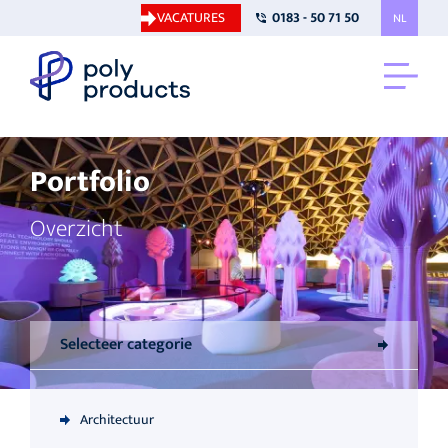
VACATURES
0183 - 50 71 50
NL
Portfolio
Overzicht
Selecteer categorie
Architectuur