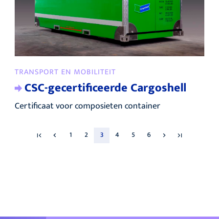
TRANSPORT EN MOBILITEIT
CSC-gecertificeerde Cargoshell
Certificaat voor composieten container
1
2
3
4
5
6