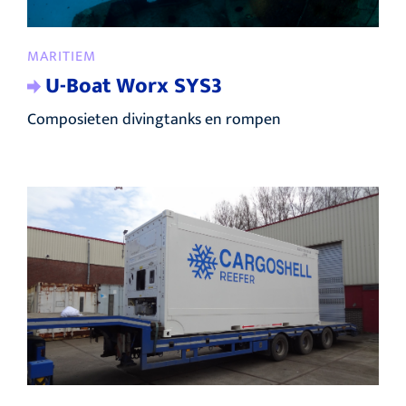
MARITIEM
U-Boat Worx SYS3
Composieten divingtanks en rompen