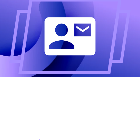
Altijd als eerste op de
hoogte?
Meld u aan voor onze nieuwsbrief en ontvang het
laatste nieuws.