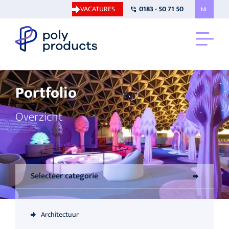
VACATURES
0183 - 50 71 50
NL
Portfolio
Overzicht
Selecteer categorie
Architectuur