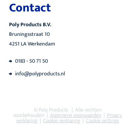
Contact
Poly Products B.V.
Bruningsstraat 10
4251 LA Werkendam
0183 - 50 71 50
info@polyproducts.nl
© Poly Products | Alle rechten
voorbehouden |
Algemene voorwaarden
|
Privacy
verklaring
|
Cookie verklaring
|
Cookie settings