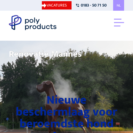
VACATURES
0183 - 50 71 50
NL
Renovatie Mannes
Nieuwe
beschermlaag voor
beroemdste hond