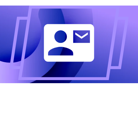
Altijd als eerste op de
hoogte?
Meld u aan voor onze nieuwsbrief en ontvang het
laatste nieuws.