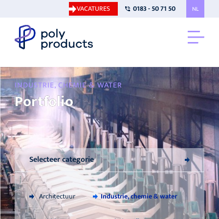
VACATURES
0183 - 50 71 50
NL
INDUSTRIE, CHEMIE & WATER
Portfolio
Selecteer categorie
Industrie, chemie & water
Architectuur