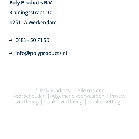
Poly Products B.V.
Bruningsstraat 10
4251 LA Werkendam
0183 - 50 71 50
info@polyproducts.nl
© Poly Products | Alle rechten
voorbehouden |
Algemene voorwaarden
|
Privacy
verklaring
|
Cookie verklaring
|
Cookie settings