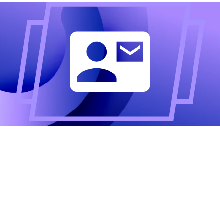
Altijd als eerste op de
hoogte?
Meld u aan voor onze nieuwsbrief en ontvang het
laatste nieuws.