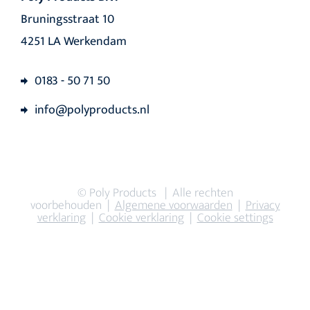
Bruningsstraat 10
4251 LA Werkendam
0183 - 50 71 50
info@polyproducts.nl
© Poly Products | Alle rechten
voorbehouden |
Algemene voorwaarden
|
Privacy
verklaring
|
Cookie verklaring
|
Cookie settings