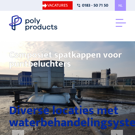
VACATURES
0183 - 50 71 50
NL
Composiet spatkappen voor
puntbeluchters
Diverse locaties met
waterbehandelingsyst