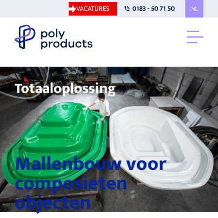
VACATURES
0183 - 50 71 50
NL
Totaaloplossing
Mallenbouw voor
composieten
objecten