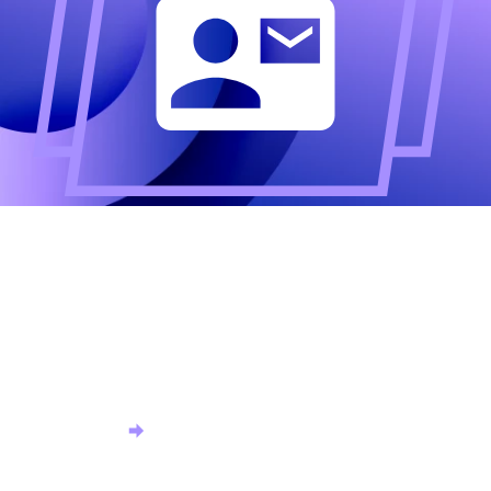
Altijd als eerste op de
hoogte?
Meld u aan voor onze nieuwsbrief en ontvang het
laatste nieuws.
Aanmelden nieuwsbrief