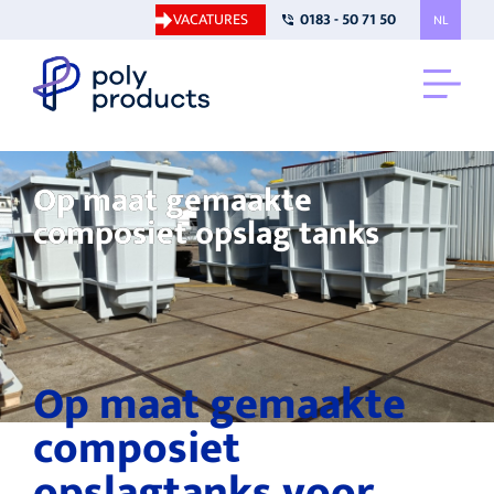
VACATURES
0183 - 50 71 50
NL
Op maat gemaakte
composiet opslag tanks
Op maat gemaakte
composiet
opslagtanks voor