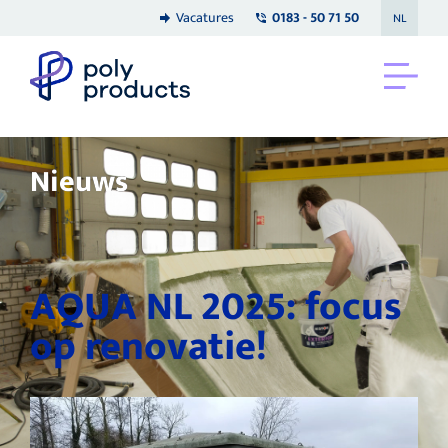
Vacatures
0183 - 50 71 50
NL
Nieuws
AQUA NL 2025: focus
op renovatie!