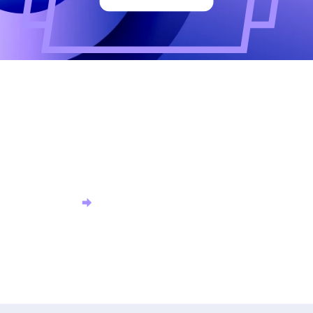
Altijd als eerste op de
hoogte?
Meld u aan voor onze nieuwsbrief en ontvang het
laatste nieuws.
Aanmelden nieuwsbrief