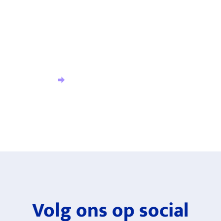
hoogte?
Meld u aan voor onze nieuwsbrief en ontvang het
laatste nieuws.
Aanmelden nieuwsbrief
Volg ons op social