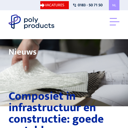
VACATURES
0183 - 50 71 50
NL
Nieuws
Composiet in
infrastructuur en
constructie: goede