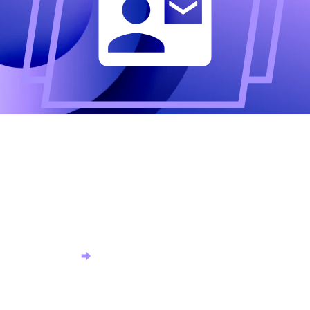
Altijd als eerste op de
hoogte?
Meld u aan voor onze nieuwsbrief en ontvang het
laatste nieuws.
Aanmelden nieuwsbrief