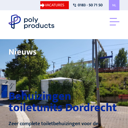
VACATURES
0183 - 50 71 50
NL
Nieuws
Behuizingen
toiletunits Dordrecht
Zeer complete toiletbehuizingen voor de