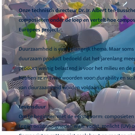
Onze technisch directeur Dr. Ir. Albert ten Bussc
composieten onder de loep en vertelt hoe compos
Europees project.
Duurzaamheid is een belangrijk thema. Maar soms 
duurzaam product bedoeld dat het jarenlang meega
product weinig belastend is voor het milieu en de
hebben ze er twee woorden voor: durability en sus
van duurzaamheid worden voldaan.
Levensduur
Om te beginnen met de eerste vorm: composieten 
tegen omstandigheden waar vocht, zonlicht (UV) o