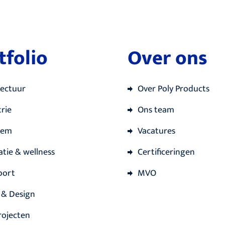
tfolio
Over ons
tectuur
Over Poly Products
rie
Ons team
iem
Vacatures
atie & wellness
Certificeringen
port
MVO
 & Design
rojecten