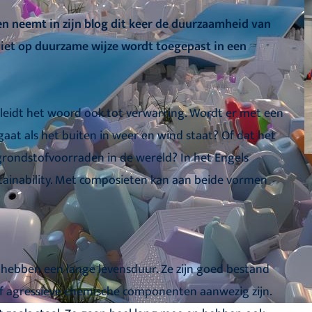
hen neemt in zijn blog dit keer de duurzaamheid van
iet op duurzame wijze wordt toegepast in een
leidt het woord ook tot verwarring. Wordt er met een
at als het buiten in weer en wind staat? Of dat het
 grondstofvoorraden in de wereld? In het Engels
tainability. Met composieten kan aan beide vormen
hebben een lange levensduur. Ze zijn goed bestand
f agressieve chemische componenten aanwezig zijn.