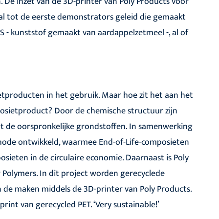
De inzet van de 3D-printer van Poly Products voor
al tot de eerste demonstrators geleid die gemaakt
PS - kunststof gemaakt van aardappelzetmeel -, al of
tproducten in het gebruik. Maar hoe zit het aan het
mposietproduct? Door de chemische structuur zijn
tot de oorspronkelijke grondstoffen. In samenwerking
hode ontwikkeld, waarmee End-of-Life-composieten
eten in de circulaire economie. Daarnaast is Poly
 Polymers. In dit project worden gerecyclede
 de maken middels de 3D-printer van Poly Products.
int van gerecycled PET. ‘Very sustainable!’