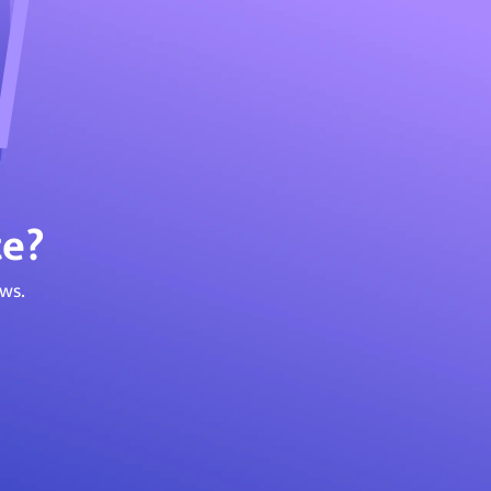
te?
ws.