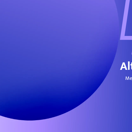
Al
Me