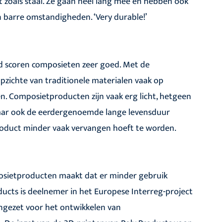
t zoals staal. Ze gaan heel lang mee en hebben ook
barre omstandigheden. ‘Very durable!’
 scoren composieten zeer goed. Met de
zichte van traditionele materialen vaak op
n. Composietproducten zijn vaak erg licht, hetgeen
aar ook de eerdergenoemde lange levensduur
roduct minder vaak vervangen hoeft te worden.
posietproducten maakt dat er minder gebruik
ducts is deelnemer in het Europese Interreg-project
ngezet voor het ontwikkelen van