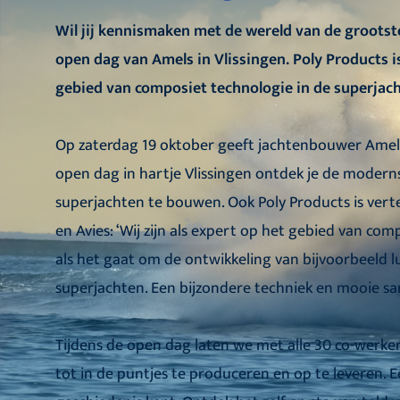
Wil jij kennismaken met de wereld van de groots
open dag van Amels in Vlissingen. Poly Products is 
gebied van composiet technologie in de superja
Op zaterdag 19 oktober geeft jachtenbouwer Amels 
open dag in hartje Vlissingen ontdek je de modern
superjachten te bouwen. Ook Poly Products is vert
en Avies: ‘Wij zijn als expert op het gebied van c
als het gaat om de ontwikkeling van bijvoorbeeld
l
superjachten. Een bijzondere techniek en mooie s
Tijdens de open dag laten we met alle 30 co-werker
tot in de puntjes te produceren en op te leveren. Ee