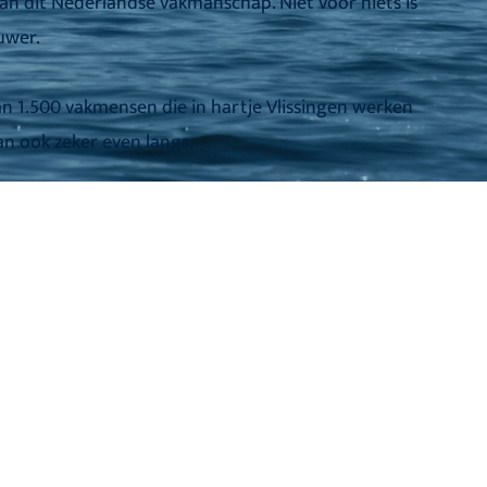
van dit Nederlandse vakmanschap. Niet voor niets is
uwer.
an 1.500 vakmensen die in hartje Vlissingen werken
n ook zeker even langs.