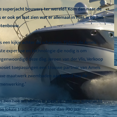
te superjacht bouwers ter wereld? Kom dan naar de
er ook en laat zien wat er allemaal in huis is op het
chtenbouw.
een kijkje achter de schermen. Tijdens de Amels
ste expertise en technologie die nodig is om
egenwoordigd deze dag. Jeroen van der Vlis, Verkoop
omposiet toepassingen een trouwe partner van Amels
uxe maatwerk zwembaden
aan boord van de
amenwerking.’
s zien hoe we samen in staat zijn om een superjacht
n lokale traditie die al meer dan 700 jaar