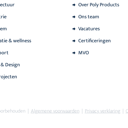
tectuur
Over Poly Products
rie
Ons team
iem
Vacatures
atie & wellness
Certificeringen
port
MVO
 & Design
rojecten
voorbehouden |
Algemene voorwaarden
|
Privacy verklaring
|
C