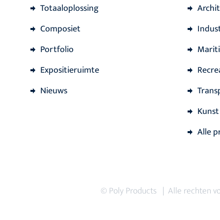
Totaaloplossing
Archi
Composiet
Indust
Portfolio
Marit
Expositieruimte
Recre
Nieuws
Trans
Kunst
Alle p
© Poly Products | Alle rechten 