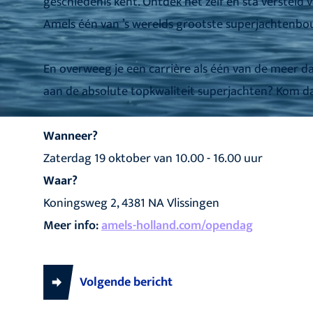
geschiedenis kent. Ontdek het zelf en sta versteld 
Amels één van ’s werelds grootste superjachtenbo
En overweeg je een carrière als één van de meer d
aan de absolute topkwaliteit superjachten? Kom da
Wanneer?
Zaterdag 19 oktober van 10.00 - 16.00 uur
Waar?
Koningsweg 2, 4381 NA Vlissingen
Meer info:
amels-holland.com/opendag
Volgende bericht