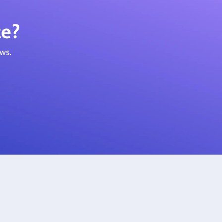
te?
ws.