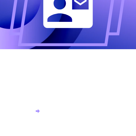
Altijd als eerste op de
hoogte?
Meld u aan voor onze nieuwsbrief en ontvang het
laatste nieuws.
Aanmelden nieuwsbrief