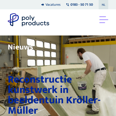
Vacatures
0183 - 50 71 50
NL
Nieuws
Reconstructie
kunstwerk in
beeldentuin Kröller-
Müller