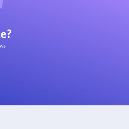
te?
ws.