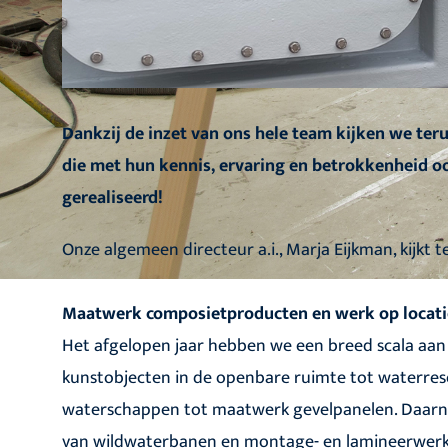
Dankzij de inzet van ons hele team kijken we ter
die met hun kennis, ervaring en betrokkenheid oo
gerealiseerd!
Onze algemeen directeur a.i., Marja Eijkman, kijkt te
Maatwerk composietproducten en werk op locati
Het afgelopen jaar hebben we een breed scala aa
kunstobjecten in de openbare ruimte tot waterrese
waterschappen tot maatwerk gevelpanelen. Daarn
van wildwaterbanen en montage- en lamineerwerk