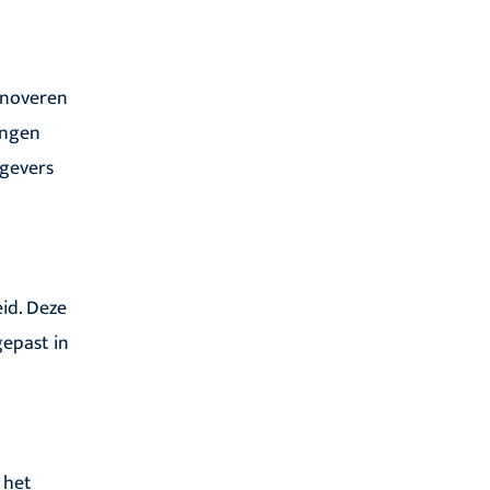
enoveren
ingen
tgevers
id. Deze
epast in
 het