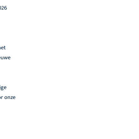
026
het
ieuwe
ige
or onze