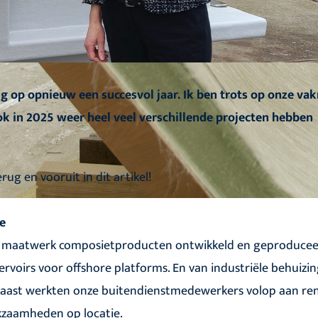
ug op opnieuw een succesvol jaar. Ik ben trots op onze va
k in 2025 weer heel veel verschillende projecten hebben
rug en vooruit in dit artikel!
e
n maatwerk composietproducten ontwikkeld en geproducee
rvoirs voor offshore platforms. En van industriële behuizi
aast werkten onze buitendienstmedewerkers volop aan ren
zaamheden op locatie.