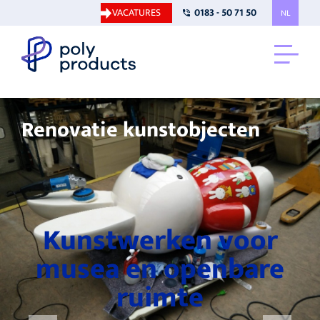
VACATURES
0183 - 50 71 50
NL
Renovatie kunstobjecten
Kunstwerken voor
musea en openbare
ruimte