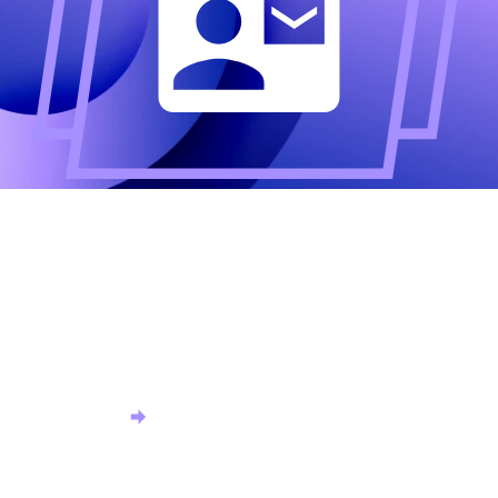
Altijd als eerste op de
hoogte?
Meld u aan voor onze nieuwsbrief en ontvang het
laatste nieuws.
Aanmelden nieuwsbrief