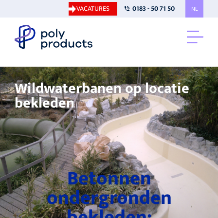
VACATURES
0183 - 50 71 50
NL
Wildwaterbanen op locatie
bekleden
Betonnen
ondergronden
bekleden: