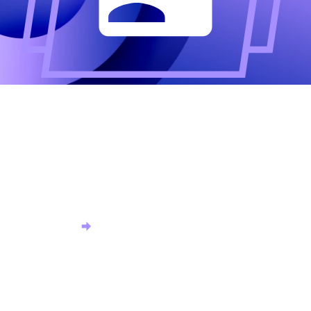
Altijd als eerste op de
hoogte?
Meld u aan voor onze nieuwsbrief en ontvang het
laatste nieuws.
Aanmelden nieuwsbrief