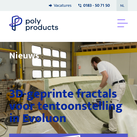
Vacatures
0183 - 50 71 50
NL
Nieuws
3D-geprinte fractals
voor tentoonstelling
in Evoluon