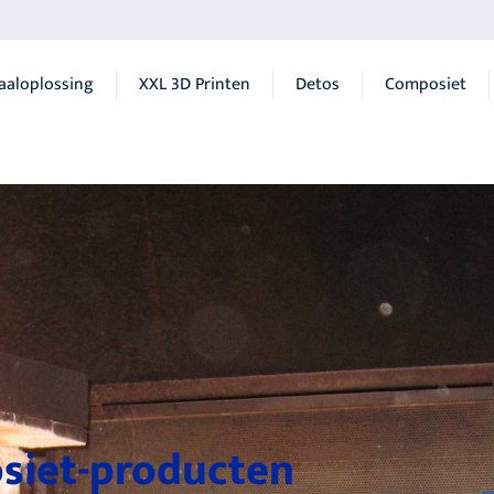
aaloplossing
XXL 3D Printen
Detos
Composiet
siet-producten