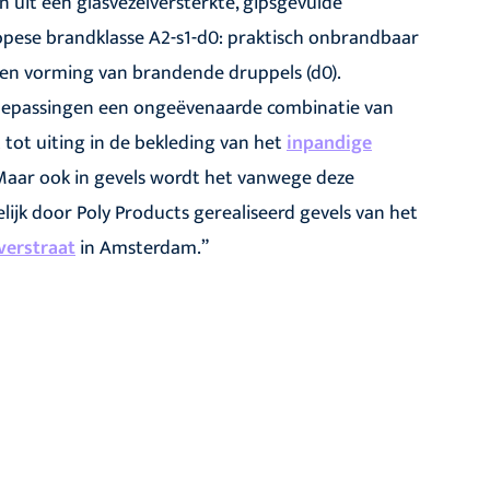
 uit een glasvezelversterkte, gipsgevulde
opese brandklasse A2-s1-d0: praktisch onbrandbaar
geen vorming van brandende druppels (d0).
toepassingen een ongeëvenaarde combinatie van
tot uiting in de bekleding van het
inpandige
aar ook in gevels wordt het vanwege deze
lijk door Poly Products gerealiseerd gevels van het
verstraat
in Amsterdam.”