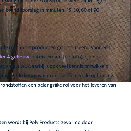
hoe lang biedt deze constructie weerstand tegen
en branddoorslag in minuten: 15, 30, 60 of 90
rende composietproducten geproduceerd. Voor een
ler 4 gebouw
in Amsterdam (zie foto), zijn ook
ctis en BDA. Daarbij is ook veel kennis ontwikkeld
r een goede keuze van grondstoffen en de opbouw van
grondstoffen een belangrijke rol voor het leveren van
ten wordt bij Poly Products gevormd door