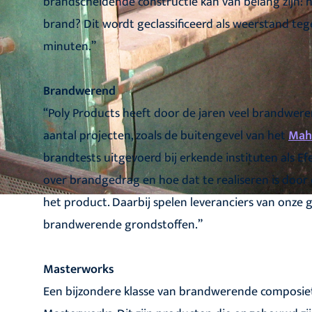
brandscheidende constructie kan van belang zijn: 
brand? Dit wordt geclassificeerd als weerstand teg
minuten.”
Brandwerend
“Poly Products heeft door de jaren veel brandwe
aantal projecten, zoals de buitengevel van het
Mah
brandtests uitgevoerd bij erkende instituten als Efe
over brandgedrag en hoe dat te realiseren is doo
het product. Daarbij spelen leveranciers van onze 
brandwerende grondstoffen.”
Masterworks
Een bijzondere klasse van brandwerende composie