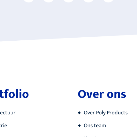
tfolio
Over ons
tectuur
Over Poly Products
rie
Ons team