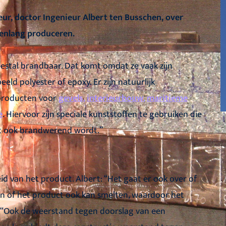
eur, doctor Ingenieur Albert ten Busschen, over
renlang produceren.
estal brandbaar. Dat komt omdat ze vaak zijn
d polyester of epoxy. Er zijn natuurlijk
 producten voor
gevels
,
interieurbouw
,
maritieme
e
. Hiervoor zijn speciale kunststoffen te gebruiken die
t ook brandwerend wordt.”
d van het product. Albert: “Het gaat er ook over of
, en of het product ook kan smelten, waardoor het
 “Ook de weerstand tegen doorslag van een