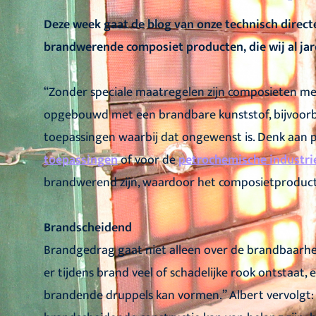
Deze week gaat de blog van onze technisch direct
brandwerende composiet producten, die wij al ja
“Zonder speciale maatregelen zijn composieten me
opgebouwd met een brandbare kunststof, bijvoorbeel
toepassingen waarbij dat ongewenst is. Denk aan
toepassingen
of voor de
petrochemische industri
brandwerend zijn, waardoor het composietproduc
Brandscheidend
Brandgedrag gaat niet alleen over de brandbaarhei
er tijdens brand veel of schadelijke rook ontstaat
brandende druppels kan vormen.” Albert vervolgt: