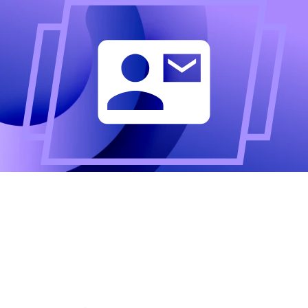
Altijd als eerste op de
hoogte?
Meld u aan voor onze nieuwsbrief en ontvang het
laatste nieuws.