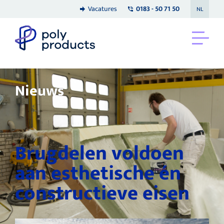
Vacatures
0183 - 50 71 50
NL
Nieuws
Brugdelen voldoen
aan esthetische én
constructieve eisen