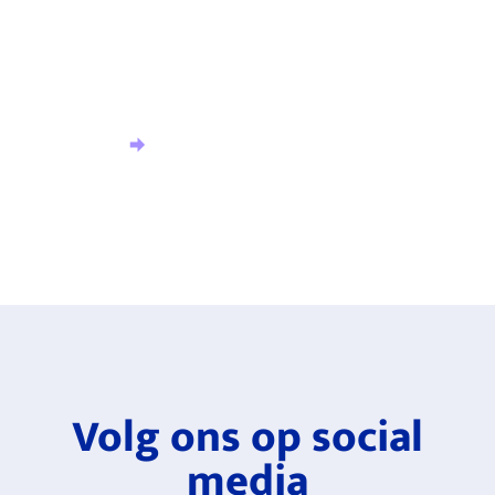
Meld u aan voor onze nieuwsbrief en ontvang het
laatste nieuws.
Aanmelden nieuwsbrief
Volg ons op social
media