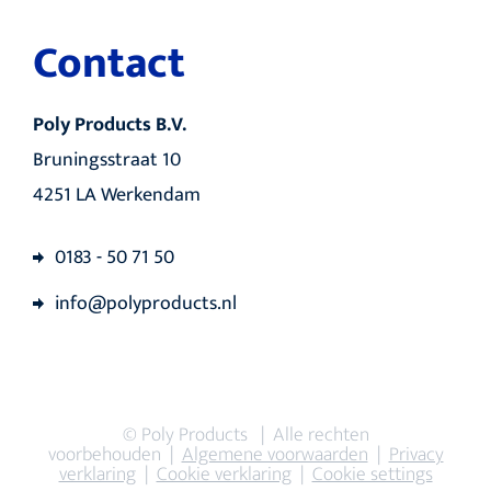
Contact
Poly Products B.V.
Bruningsstraat 10
4251 LA Werkendam
0183 - 50 71 50
info@polyproducts.nl
© Poly Products | Alle rechten
voorbehouden |
Algemene voorwaarden
|
Privacy
verklaring
|
Cookie verklaring
|
Cookie settings