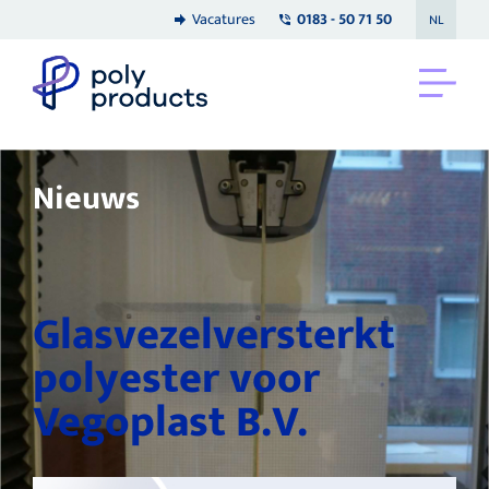
Vacatures
0183 - 50 71 50
NL
Nieuws
Glasvezelversterkt
polyester voor
Vegoplast B.V.