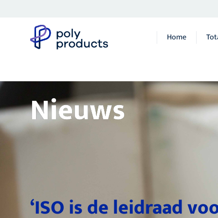
Home
Tot
Nieuws
‘ISO is de leidraad vo