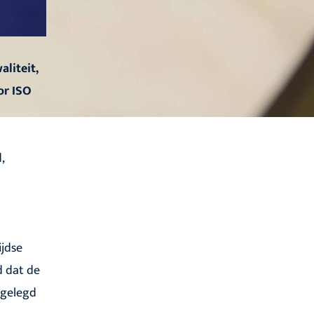
aliteit,
or ISO
,
ijdse
d dat de
tgelegd