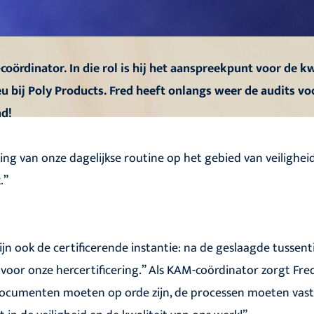
oördinator. In die rol is hij het aanspreekpunt voor de kw
 bij Poly Products. Fred heeft onlangs weer de audits vo
nd!
ging van onze dagelijkse routine op het gebied van veiligheid
.”
j zijn ook de certificerende instantie: na de geslaagde tussent
 voor onze hercertificering.” Als KAM-coördinator zorgt Fre
documenten moeten op orde zijn, de processen moeten vas