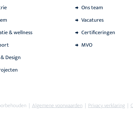
rie
Ons team
iem
Vacatures
atie & wellness
Certificeringen
port
MVO
 & Design
rojecten
voorbehouden |
Algemene voorwaarden
|
Privacy verklaring
|
C