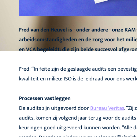
Fred van den Heuvel is - onder andere - onze KAM-c
arbeidsomstandigheden en de zorg voor het milieu
en VCA begeleidt: die zijn beide succesvol afgero
Fred: “In feite zijn de geslaagde audits een bevesti
kwaliteit en milieu: ISO is de leidraad voor ons werk
Processen vastleggen
De audits zijn uitgevoerd door
Bureau Veritas
. “Zi
audits, komen zij volgend jaar terug voor de audits
keuringen goed uitgevoerd kunnen worden. “Alle 