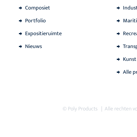
Composiet
Indust
Portfolio
Marit
Expositieruimte
Recre
Nieuws
Trans
Kunst
Alle p
© Poly Products | Alle rechten 