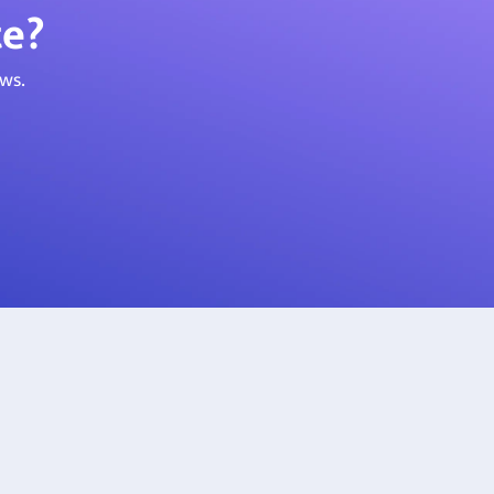
te?
ws.