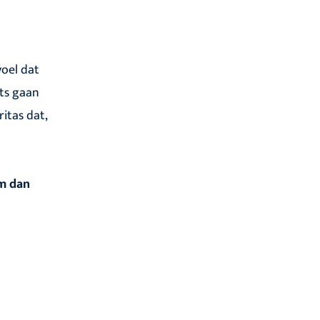
voel dat
its gaan
itas dat,
em dan