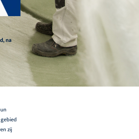
d, na
hun
t gebied
n zij