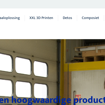
aaloplossing
XXL 3D Printen
Detos
Composiet
 en hoogwaardige produc