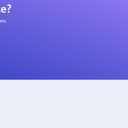
te?
ws.