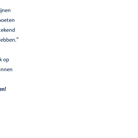
ijnen
 moeten
etekend
hebben.”
k op
kunnen
en!