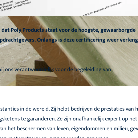
n dat Poly Products staat voor de hoogste, gewaarborgde
pdrachtgevers. Onlangs is deze certificering weer verleng
bij ons verantwoordelijk voor de begeleiding van
anties in de wereld. Zij helpt bedrijven de prestaties van 
gsketens te garanderen. Ze zijn onafhankelijk expert op he
van het beschermen van leven, eigendommen en milieu, geve