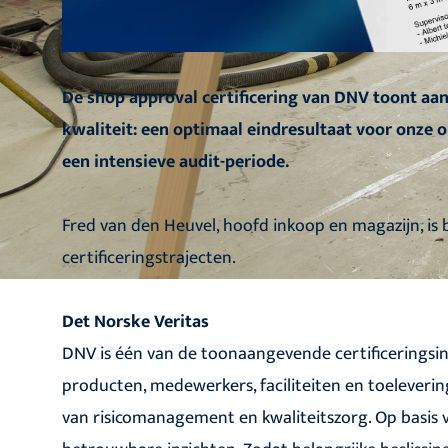
De shop approval certificering van DNV toont aa
kwaliteit: een optimaal eindresultaat voor onze o
een intensieve audit-periode.
Fred van den Heuvel, hoofd inkoop en magazijn, is 
certificeringstrajecten.
Det Norske Veritas
DNV is één van de toonaangevende certificeringsinst
producten, medewerkers, faciliteiten en toeleverin
van risicomanagement en kwaliteitszorg. Op basis 