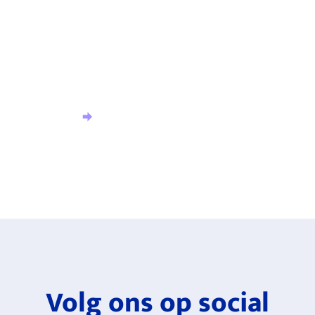
hoogte?
Meld u aan voor onze nieuwsbrief en ontvang het
laatste nieuws.
Aanmelden nieuwsbrief
Volg ons op social