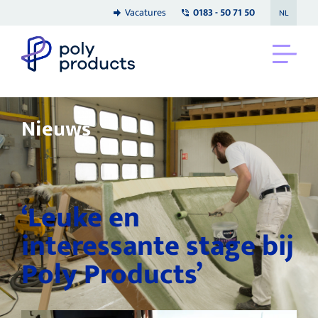
Vacatures
0183 - 50 71 50
NL
Nieuws
‘Leuke en
interessante stage bij
Poly Products’