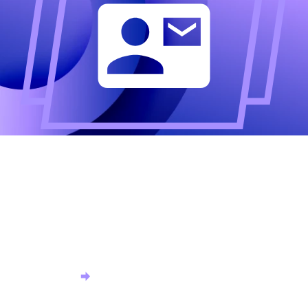
Altijd als eerste op de
hoogte?
Meld u aan voor onze nieuwsbrief en ontvang het
laatste nieuws.
Aanmelden nieuwsbrief