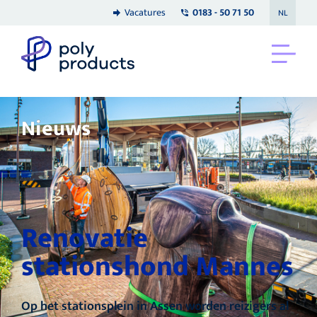
Vacatures
0183 - 50 71 50
NL
Nieuws
Renovatie
stationshond Mannes
Op het stationsplein in Assen worden reizigers al