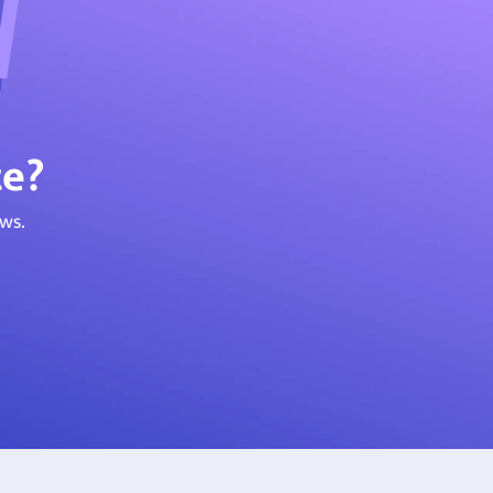
te?
ws.