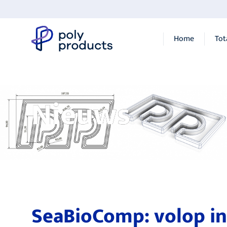
Home
Tot
Nieuws
SeaBioComp: volop i