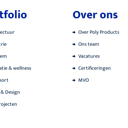
tfolio
Over ons
tectuur
Over Poly Products
rie
Ons team
iem
Vacatures
atie & wellness
Certificeringen
port
MVO
 & Design
rojecten