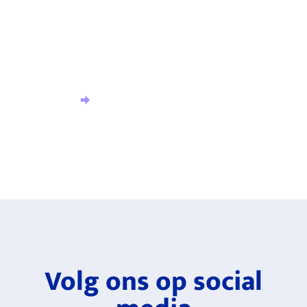
hoogte?
Meld u aan voor onze nieuwsbrief en ontvang het
laatste nieuws.
Aanmelden nieuwsbrief
Volg ons op social