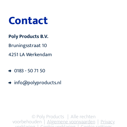
Contact
Poly Products B.V.
Bruningsstraat 10
4251 LA Werkendam
0183 - 50 71 50
info@polyproducts.nl
© Poly Products | Alle rechten
voorbehouden |
Algemene voorwaarden
|
Privacy
verklaring
|
Cookie verklaring
|
Cookie settings