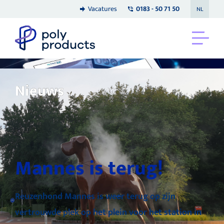
Vacatures
0183 - 50 71 50
NL
Nieuws
Mannes is terug!
Reuzenhond Mannes is weer terug op zijn
vertrouwde plek op het plein voor het station in