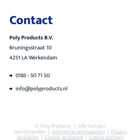
Contact
Poly Products B.V.
Bruningsstraat 10
4251 LA Werkendam
0183 - 50 71 50
info@polyproducts.nl
© Poly Products | Alle rechten
voorbehouden |
Algemene voorwaarden
|
Privacy
verklaring
|
Cookie verklaring
|
Cookie settings