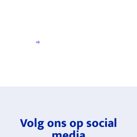
hoogte?
Meld u aan voor onze nieuwsbrief en ontvang het
laatste nieuws.
Aanmelden nieuwsbrief
Volg ons op social
media