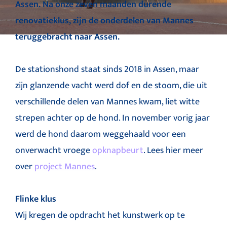
Assen. Na onze zeven maanden durende
renovatieklus, zijn de onderdelen van Mannes
teruggebracht naar Assen.
De stationshond staat sinds 2018 in Assen, maar
zijn glanzende vacht werd dof en de stoom, die uit
verschillende delen van Mannes kwam, liet witte
strepen achter op de hond. In november vorig jaar
werd de hond daarom weggehaald voor een
onverwacht vroege
opknapbeurt
. Lees hier meer
over
project Mannes
.
Flinke klus
Wij kregen de opdracht het kunstwerk op te