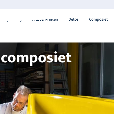
aaloplossing
XXL 3D Printen
Detos
Composiet
 composiet